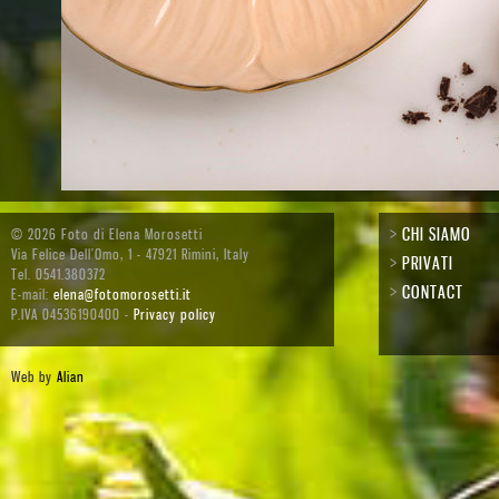
>
CHI SIAMO
© 2026 Foto di Elena Morosetti
Via Felice Dell’Omo, 1 - 47921 Rimini, Italy
>
PRIVATI
Tel. 0541.380372
>
CONTACT
E-mail:
elena@fotomorosetti.it
P.IVA 04536190400 -
Privacy policy
Web by
Alian