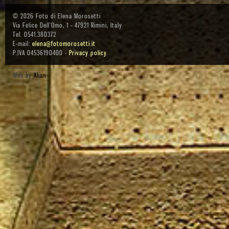
© 2026 Foto di Elena Morosetti
Via Felice Dell’Omo, 1 - 47921 Rimini, Italy
Tel. 0541.380372
E-mail:
elena@fotomorosetti.it
P.IVA 04536190400 -
Privacy policy
Web by
Alian